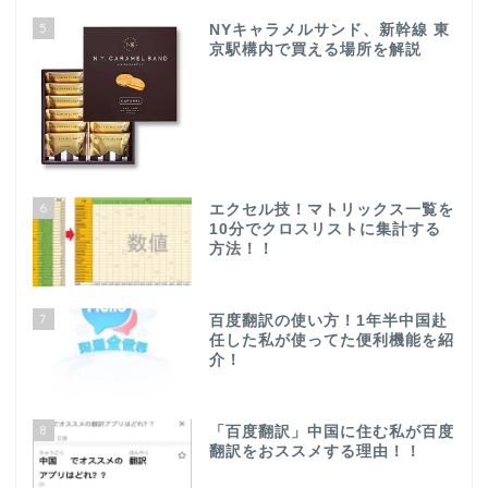
5
NYキャラメルサンド、新幹線 東
京駅構内で買える場所を解説
6
エクセル技！マトリックス一覧を
10分でクロスリストに集計する
方法！！
7
百度翻訳の使い方！1年半中国赴
任した私が使ってた便利機能を紹
介！
8
「百度翻訳」中国に住む私が百度
翻訳をおススメする理由！！