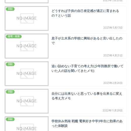
2023年5月20日
日記
どうすれば子供の自己肯定感が適正に育まれる
の？という話
2023年5月13日
住宅・生活
息子が土木系の学校に興味があると言い出したの
で
2023年4月21日
日記
追い詰めない子育ての考え方(少年刑務所で働いて
いた人の話を聞いてきたメモ)
2023年2月26日
日記
自分には出来ないと思っている事を出来るに変え
る考え方メモ
2022年11月28日
日記
学校休み気味 戦艦 電車好き中学3年生に効果のあ
った体験談