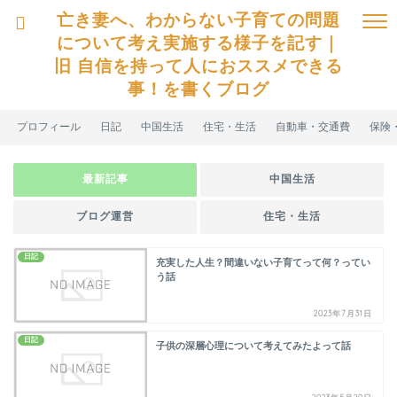
亡き妻へ、わからない子育ての問題
について考え実施する様子を記す｜
旧 自信を持って人におススメできる
事！を書くブログ
プロフィール
日記
中国生活
住宅・生活
自動車・交通費
保険
最新記事
中国生活
ブログ運営
住宅・生活
日記
充実した人生？間違いない子育てって何？ってい
う話
2023年7月31日
日記
子供の深層心理について考えてみたよって話