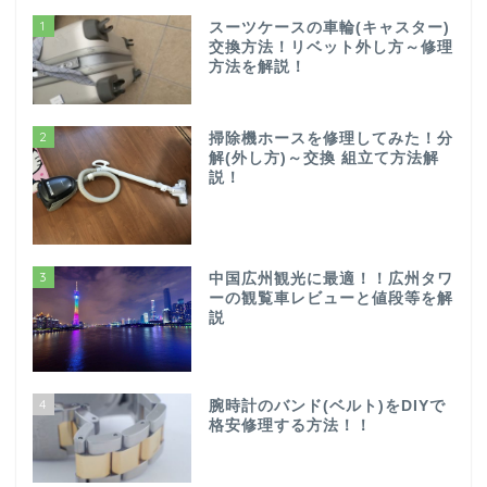
1
スーツケースの車輪(キャスター)
交換方法！リベット外し方～修理
方法を解説！
2
掃除機ホースを修理してみた！分
解(外し方)～交換 組立て方法解
説！
3
中国広州観光に最適！！広州タワ
ーの観覧車レビューと値段等を解
説
4
腕時計のバンド(ベルト)をDIYで
格安修理する方法！！