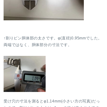
↑割りピン胴体部の太さです。φ(直径)0.95mmでした。
両端ではなく、胴体部分の寸法です。
受け穴の寸法を測るとφ1.14mm(小さい方の写真)だっ