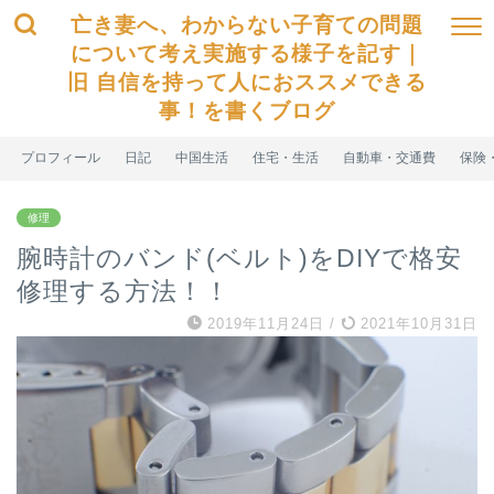
亡き妻へ、わからない子育ての問題
について考え実施する様子を記す｜
旧 自信を持って人におススメできる
事！を書くブログ
プロフィール
日記
中国生活
住宅・生活
自動車・交通費
保険
修理
腕時計のバンド(ベルト)をDIYで格安
修理する方法！！
2019年11月24日
/
2021年10月31日