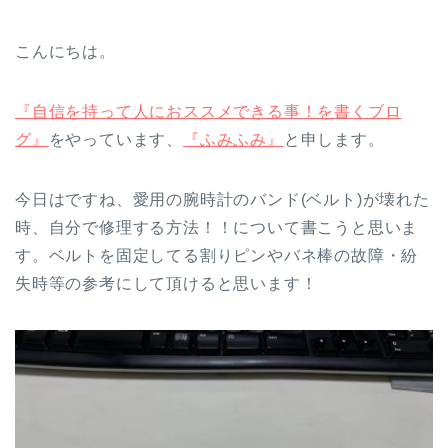
こんにちは。
『自信を持って人におススメできる事！を書くブロ
グ』
をやっています、
『ふみふみ』
と申します。
今日はですね、愛用の腕時計のバンド(ベルト)が壊れた
時、自分で修理する方法！！について書こうと思いま
す。ベルトを固定してる割りピンやバネ棒の故障・紛
失時等の参考にして頂けると思います！