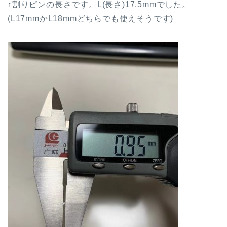
↑割りピンの長さです。L(長さ)17.5mmでした。
(L17mmかL18mmどちらでも使えそうです)