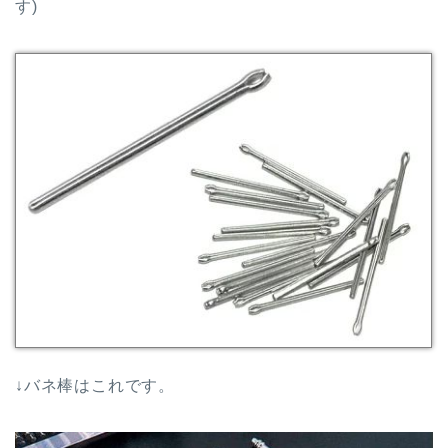
す)
↓バネ棒はこれです。