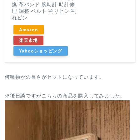
換 革バンド 腕時計 時計修
理 調整 ベルト 割りピン 割
れピン
Amazon
楽天市場
Yahooショッピング
何種類かの長さがセットになっています。
※後日談ですがこちらの商品を購入してみました。