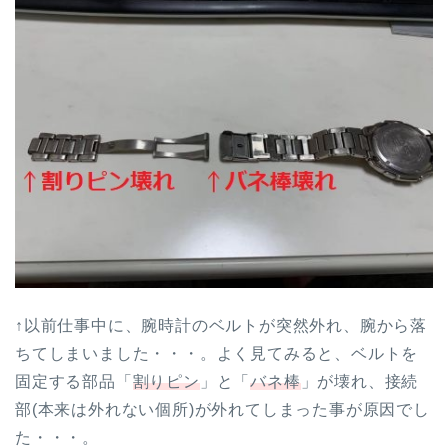
↑以前仕事中に、腕時計のベルトが突然外れ、腕から落
ちてしまいました・・・。よく見てみると、ベルトを
固定する部品「
割りピン
」と「
バネ棒
」が壊れ、接続
部(本来は外れない個所)が外れてしまった事が原因でし
た・・・。