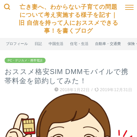
亡き妻へ、わからない子育ての問題
について考え実施する様子を記す｜
旧 自信を持って人におススメできる
事！を書くブログ
プロフィール
日記
中国生活
住宅・生活
自動車・交通費
保険
PC・デジカメ・携帯電話
おススメ格安SIM DMMモバイルで携
帯料金を節約してみた！
2018年1月22日
/
2019年12月31日