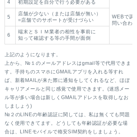
4
初期設定を自分で行う必要がある
店舗が少ない（または店舗が無い）
WEBで
5
=店舗でのサポートが受けづらい
問い合わ
端末とＳＩＭ業者の相性を事前に
6
知って確認する等の手間が面倒
上記のようになります。
上から、№１のメールアドレスはgmail等で代用できま
す。手持ちのスマホにGMAILアプリを入れる等すれ
ば、新着MAILが来た際に通知をしてくれるなど、ほぼ
キャリアメールと同じ感覚で使用できます。(迷惑メー
ル等が多い場合は新しくGMAILアドレスを取得しなお
しましょう)
№２のLINEの年齢認証に関しては、私は無くても問題
なく使用できてます。どうしても年齢認証が必要な場
合は、LINEモバイルで格安SIM契約をしましょう。