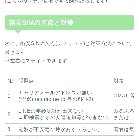
(こちらのプランも後で参考例を記載します)
格安SIMの欠点と対策
次に、格安SINの欠点(デメリット)と対策方法について
書きます。
※左右にスライドできます
№
問題点
対策
キャリアメールアドレスが無い
GMAIL
1
(***@docomo.ne.jp 等のｱﾄﾞﾚｽ)
LINEの年齢認証が出来ない
ふるふる
2
→ID検索からの友達追加等ができない
またはLIN
3
電波が不安定な時がある（らしい）
著者は気